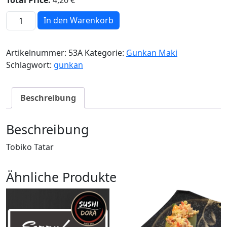
Total Price:
4,20 €
53 (A). Tobiko Tatar Menge
In den Warenkorb
Artikelnummer:
53A
Kategorie:
Gunkan Maki
Schlagwort:
gunkan
Beschreibung
Beschreibung
Tobiko Tatar
Ähnliche Produkte